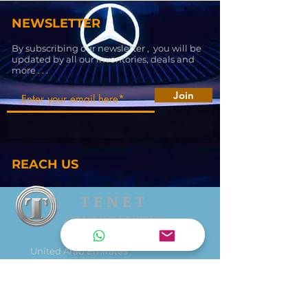
NEWSLETTER
By subscribing our newsletter , you will be
updated by all our inventories, deals and
more . . .
Join
REACH US
T E N E T
ARMORING VEHICLES
United Arab Emirates
tenetarmoring@gmail.com
+971 545414898