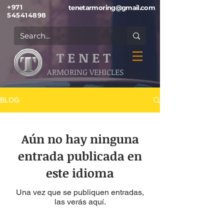
+971
tenetarmoring@gmail.com
545414898
T E N E T
ARMORING VEHICLES
BLOG
Aún no hay ninguna
entrada publicada en
este idioma
Una vez que se publiquen entradas,
las verás aquí.