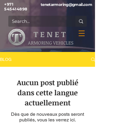
+971
tenetarmoring@gmail.com
545414898
T E N E T
ARMORING VEHICLES
BLOG
Aucun post publié
dans cette langue
actuellement
Dès que de nouveaux posts seront
publiés, vous les verrez ici.