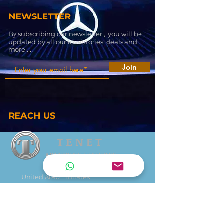
NEWSLETTER
By subscribing our newsletter , you will be
updated by all our inventories, deals and
more . . .
Join
REACH US
T E N E T
ARMORING VEHICLES
United Arab Emirates
tenetarmoring@gmail.com
+971 545414898